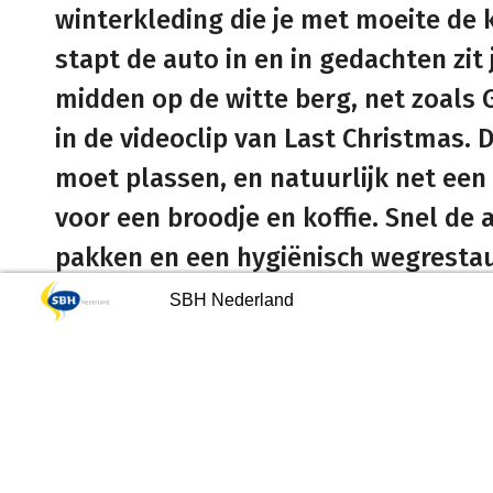
winterkleding die je met moeite de kof
stapt de auto in en in gedachten zit j
midden op de witte berg, net zoals 
in de videoclip van Last Christmas. 
moet plassen, en natuurlijk net een u
voor een broodje en koffie. Snel de a
pakken en een hygiënisch wegrestau
 de pop met spina bifida en
Doordouwers: Erik Plugge
SBH Nederland
rocephalus
Tekst: Max Been / Foto’s: Ben van der Velde &
Van de berg af
9