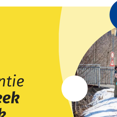
ntie
eek
k