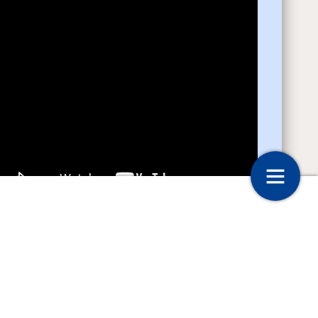
sie Mario Sel
Kijk- en leestips
12