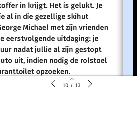
fer in krijgt. Het is gelukt. Je
e al in die gezellige skihut
George Michael met zijn vrienden
De eerstvolgende uitdaging: je
ur nadat jullie al zijn gestopt
uto uit, indien nodig de rolstoel
ranttoilet opzoeken.
Winterweek in Oostenrijk
Boekrecen
10
/
13
 Anne van Houwelingen
10
11