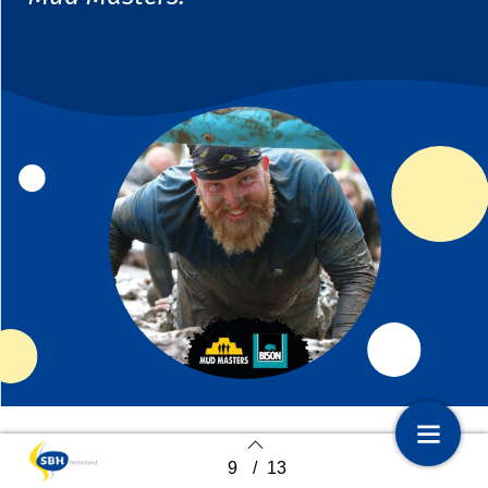
9
/
13
1
Voorpagina