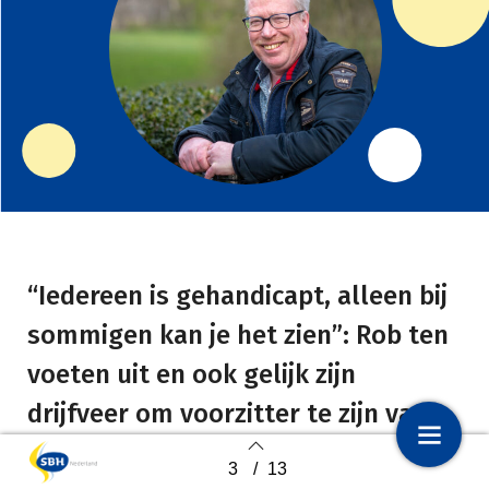
“Iedereen is gehandicapt, alleen bij
sommigen kan je het zien”: Rob ten
voeten uit en ook gelijk
zijn
drijfveer om voorzitter te zijn van
SBH Nederland. Wat heb je gedaan
3
/
13
1
Voorpagina