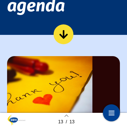
agenda
13
/
13
1
Voorpagina