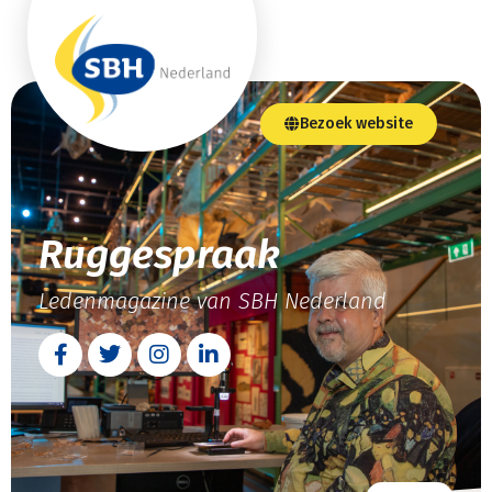
Bezoek website
Ruggespraak
Ledenmagazine van SBH Nederland