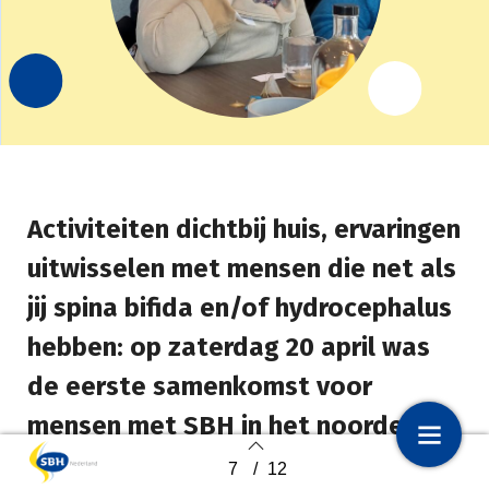
Activiteiten dichtbij huis, ervaringen
uitwisselen met mensen die net als
jij spina bifida en/of hydrocephalus
hebben: op zaterdag 20 april was
de eerste samenkomst voor
mensen met SBH in het noorden
van het land. Initiatiefnemer en
7
/
12
1
Voorpagina