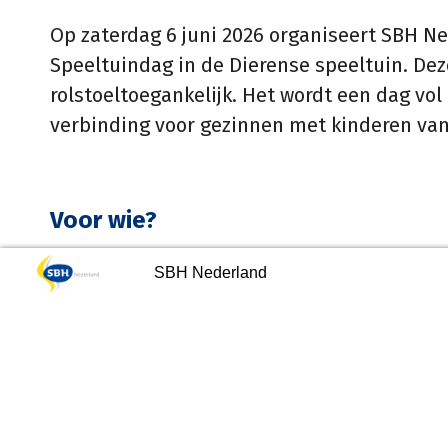
Op zaterdag 6 juni
2026
organiseert SBH Ne
S
peeltuindag
in de
Dierense
speeltuin. Dez
rolstoel
toegankelijk. Het wordt een dag vol
verbinding voor gezinnen met kinderen van 0
Voor wie?
 de voorzitter
Lezing over Levend Verlies
SBH Nederland
Manu Keirse
Kinderen met spina bifida en hydrocephalus
natuurlijk ouders. Een onbezorgde dag sam
Wat kun je verwachten?
4