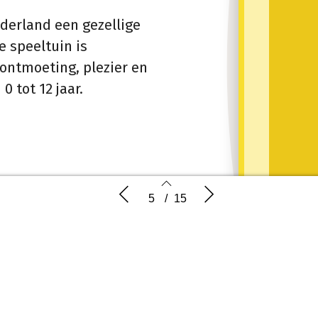
derland een gezellige
e speeltuin is
 ontmoeting, plezier en
 tot 12 jaar.
 door
Speeltuindag 2026
Leven met
5
/
15
Wil je r
Hendriks
, broertjes en zusjes, én
beteken
een mai
en.
5
6