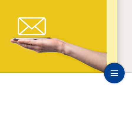
 hydrocephalus: Wilma
Je bent jong… en je hebt
eageren? Heb je vragen? Of wil je iets
hydrocephalus
en voor de werkgroep Gezinnen? Stuur dan
l naar
info@sbhnederland.nl
.
7