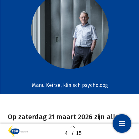
Manu Keirse, klinisch psycholoog
Op zaterdag 21 maart 2026 zijn alle
leden van SBH Nederland van harte
4
/
15
1
Voorpagina – 10e editie
uitgenodigd voor een bijzondere