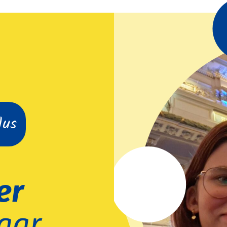
lus
er
aar