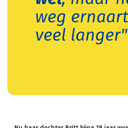
weg ernaart
veel langer"
Nu haar dochter Britt bijna 18 jaar wo