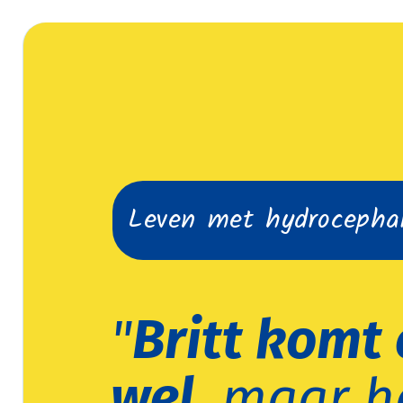
Leven met hydrocepha
"
Britt komt 
wel
, maar h