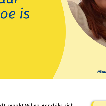
oe is
Wilm
rdt, maakt Wilma Hendriks zich