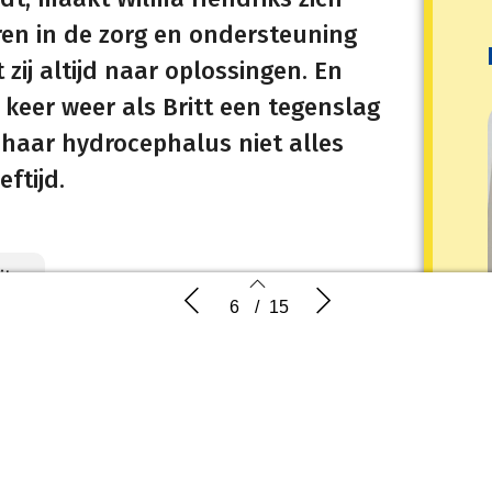
ren in de zorg en ondersteuning
zij altijd naar oplossingen. En
 keer weer als Britt een tegenslag
 haar hydrocephalus niet alles
ftijd.
iks
Leven met hydrocephalus: Wilma
Je bent jo
6
/
15
Hendriks
hydrocep
 met ups en downs. Voor zichzelf
lingen zoals tandenpoetsen, je tas
6
7