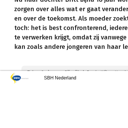
zorgen over alles wat er gaat verande
en over de toekomst. Als moeder zoekt 
toch: het is best confronterend, iedere
te verwerken krijgt, omdat zij vanwege
kan zoals andere jongeren van haar lee
Tekst: Corine van Rijswijk | Foto’s: Wilma Hendr
ing over Levend Verlies door
Speeltuindag 2026
SBH Nederland
u Keirse
Hoe gaat het met Britt?
Het gaat goed met Britt. Natuurlijk wel
zorgen is moeilijk: de dagelijkse hande
5