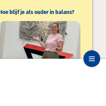
Hoe blijf je als ouder in balans?
ng… en je hebt
Vier je vakantie: SailWise
halus
De tips van Wilma:
Doe een hobby waar je energie
van krijgt, zodat je er weer
tegenaan kunt.
8