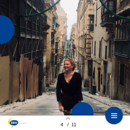
4
/
11
1
Voorpagina