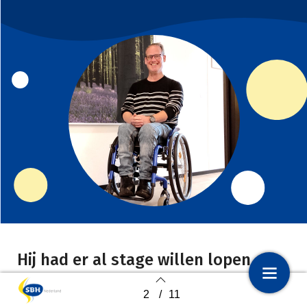
Hij had er al stage willen lopen
tijdens zijn opleiding
2
/
11
1
Voorpagina