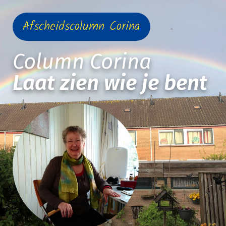
Afscheidscolumn Corina
Column Corina
Laat zien wie je bent