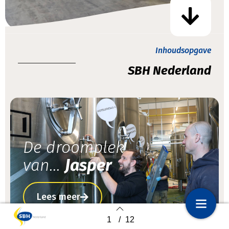
Inhoudsopgave
SBH Nederland
De droomplek
van...
Jasper
Lees meer
1
/
12
1
Voorpagina