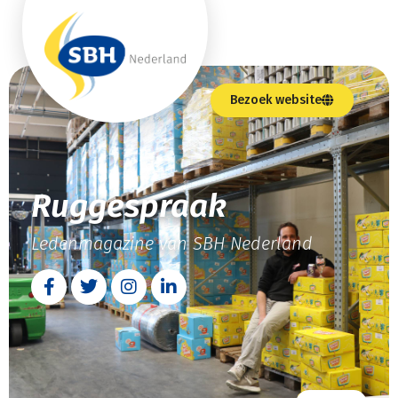
Bezoek website
Ruggespraak
Ledenmagazine van SBH Nederland