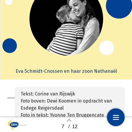
Eva Schmidt-Cnossen en haar zoon Nathanaël
Tekst: Corine van Rijswijk
Foto boven: Dewi Koomen in opdracht van
Esdege Reigersdaal
Foto in tekst: Yvonne Ten Bruggencate
7
/
12
1
Voorpagina – 9e editie