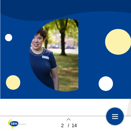
Emma zit helemaal op haar plek in
2
/
14
1
Voorpagina